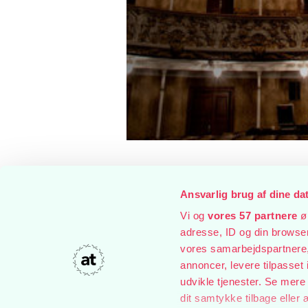
Ansvarlig brug af dine da
Vi og
vores 57 partnere
øn
adresse, ID og din browser 
vores samarbejdspartnere, 
annoncer, levere tilpasse
udvikle tjenester. Se mere
dit samtykke tilbage eller 