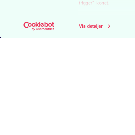
trigger" ikonet.
Hvis du tillader det, vil vi
Indsamle præcise oply
Vis detaljer
Identificere din enhed
Dine valg anvendes på hel
Aarhus Teater bruger cookies
medier og til at analysere
vores partnere inden for s
kombinere disse data med a
deres tjenester.
BILLETSERVICE
A
mail:
billet@aarhusteater.dk
P
Bemærk skiftende
A
åbningstider
A
Læs mere her
Ø
D
Tilmeld dig nyhedsbrev