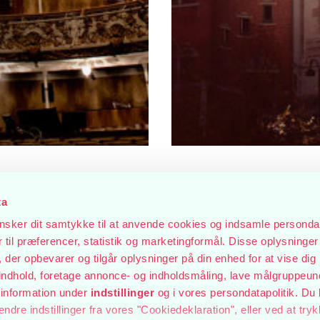
ta
sker dit samtykke til at anvende cookies og indsamle personda
EKSTRA
til præferencer, statistik og marketingformål. Disse oplysninger 
der opbevarer og tilgår oplysninger på din enhed for at vise dig
FORESTIL
t indhold, foretage annonce- og indholdsmåling, lave målgruppeu
2027
 information under
indstillinger
og i vores persondatapolitik. Du 
ændre indstillinger fra vores "Cookiedeklaration", eller ved at try