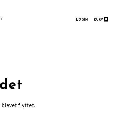
0
ET
LOGIN
KURV
ndet
 blevet flyttet.