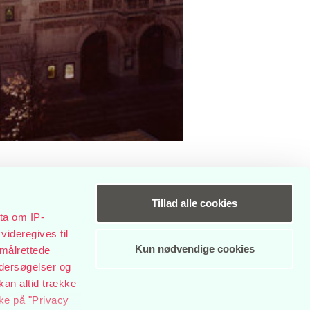
Tillad alle cookies
ta om IP-
videregives til
Kun nødvendige cookies
 målrettede
LINGER I
ndersøgelser og
kan altid trække
kke på "Privacy