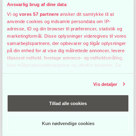
Ansvarlig brug af dine data
Vi og
vores 57 partnere
ønsker dit samtykke til at
anvende cookies og indsamle persondata om IP-
adresse, ID og din browser til præferencer, statistik og
marketingformål. Disse oplysninger videregives til vores
samarbejdspartnere, der opbevarer og tilgår oplysninger
på din enhed for at vise dig målrettede annoncer, levere
tilpasset indhold, foretage annonce- og indholdsmåling,
lave målgruppeundersøgelser og udvikle tjenester. Se
mere information under
indstillinger
og i vores
persondatapolitik. Du kan altid trække dit samtykke
Vis detaljer
tilbage eller ændre indstillinger fra vores
"Cookiedeklaration", eller ved at trykke på "Privacy
trigger" ikonet.
Tillad alle cookies
Hvis du tillader det, vil vi også gerne:
Kun nødvendige cookies
Indsamle præcise oplysninger om din placering, der
kan være nøjagtig inden for få meter