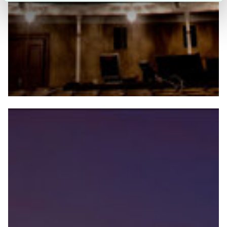
Identificere din enhed baseret på en scanning af
dens unikke karakteristika (fingerprinting)
Dine valg anvendes på hele websitet.
Aarhus Teater bruger cookies til at tilpasse vores indhold
og annoncer, til at vise dig funktioner til sociale medier og
til at analysere vores trafik. Vi deler også oplysninger om
din brug af vores hjemmeside med vores partnere inden
for sociale medier, annonceringspartnere og
analysepartnere. Vores partnere kan kombinere disse
data med andre oplysninger, du har givet dem, eller som
de har indsamlet fra din brug af deres tjenester.