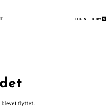
0
ET
LOGIN
KURV
ndet
 blevet flyttet.