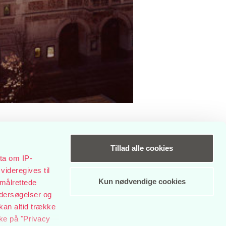
Tillad alle cookies
ta om IP-
videregives til
Kun nødvendige cookies
 målrettede
LINGER I
ndersøgelser og
kan altid trække
kke på "Privacy