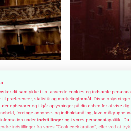
ta
sker dit samtykke til at anvende cookies og indsamle personda
EKSTRA
til præferencer, statistik og marketingformål. Disse oplysninger 
der opbevarer og tilgår oplysninger på din enhed for at vise dig
FORESTIL
t indhold, foretage annonce- og indholdsmåling, lave målgruppeu
2027
 information under
indstillinger
og i vores persondatapolitik. Du 
ændre indstillinger fra vores "Cookiedeklaration", eller ved at try