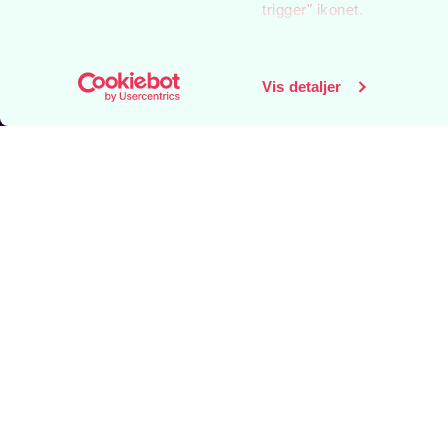
trigger" ikonet.
Hvis du tillader det, vil vi
Indsamle præcise oply
Vis detaljer
Identificere din enhed
Dine valg anvendes på hel
Aarhus Teater bruger cookies
medier og til at analysere
vores partnere inden for s
kombinere disse data med a
deres tjenester.
BILLETSERVICE
A
mail:
billet@aarhusteater.dk
P
Bemærk skiftende
A
åbningstider
A
Læs mere her
Ø
D
Tilmeld dig nyhedsbrev