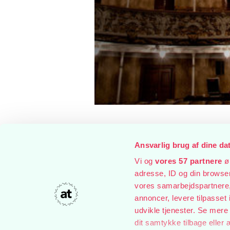
Ansvarlig brug af dine da
Vi og
vores 57 partnere
øn
adresse, ID og din browser 
vores samarbejdspartnere, 
annoncer, levere tilpasse
udvikle tjenester. Se mere
dit samtykke tilbage eller 