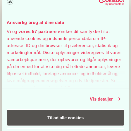
Ansvarlig brug af dine data
Et rystende stykke de sprøde talenter her formidler og
noget af en rusketur at opleve
Vi og
vores 57 partnere
ønsker dit samtykke til at
MUSICMAGAZINE.DK
anvende cookies og indsamle persondata om IP-
adresse, ID og din browser til præferencer, statistik og
marketingformål. Disse oplysninger videregives til vores
samarbejdspartnere, der opbevarer og tilgår oplysninger
på din enhed for at vise dig målrettede annoncer, levere
tilpasset indhold, foretage annonce- og indholdsmåling,
lave målgruppeundersøgelser og udvikle tjenester. Se
mere information under
indstillinger
og i vores
persondatapolitik. Du kan altid trække dit samtykke
Vis detaljer
tilbage eller ændre indstillinger fra vores
"Cookiedeklaration", eller ved at trykke på "Privacy
trigger" ikonet.
Tillad alle cookies
Hvis du tillader det, vil vi også gerne: