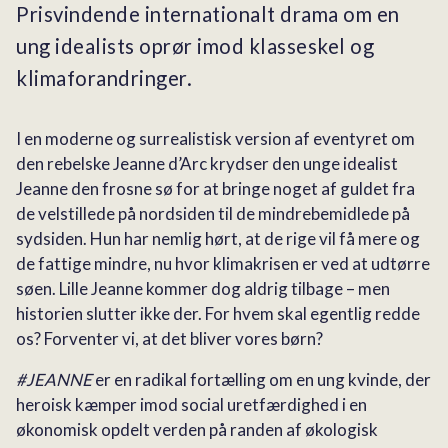
Prisvindende internationalt drama om en
ung idealists oprør imod klasseskel og
klimaforandringer.
I en moderne og surrealistisk version af eventyret om
den rebelske Jeanne d’Arc krydser den unge idealist
Jeanne den frosne sø for at bringe noget af guldet fra
de velstillede på nordsiden til de mindrebemidlede på
sydsiden. Hun har nemlig hørt, at de rige vil få mere og
de fattige mindre, nu hvor klimakrisen er ved at udtørre
søen. Lille Jeanne kommer dog aldrig tilbage – men
historien slutter ikke der. For hvem skal egentlig redde
os? Forventer vi, at det bliver vores børn?
#JEANNE
er en radikal fortælling om en ung kvinde, der
heroisk kæmper imod social uretfærdighed i en
økonomisk opdelt verden på randen af økologisk