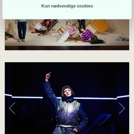
Kun nødvendige cookies
Indsamle præcise oplysninger om din placering, der
kan være nøjagtig inden for få meter
Identificere din enhed baseret på en scanning af
dens unikke karakteristika (fingerprinting)
Dine valg anvendes på hele websitet.
Aarhus Teater bruger cookies til at tilpasse vores indhold
og annoncer, til at vise dig funktioner til sociale medier og
til at analysere vores trafik. Vi deler også oplysninger om
din brug af vores hjemmeside med vores partnere inden
for sociale medier, annonceringspartnere og
analysepartnere. Vores partnere kan kombinere disse
data med andre oplysninger, du har givet dem, eller som
de har indsamlet fra din brug af deres tjenester.